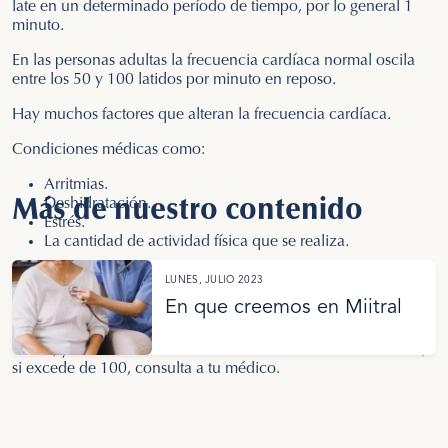
late en un determinado período de tiempo, por lo general 1
minuto.
En las personas adultas la frecuencia cardíaca normal oscila
entre los 50 y 100 latidos por minuto en reposo.
Hay muchos factores que alteran la frecuencia cardíaca.
Condiciones médicas como:
Arritmias.
Deshidratación.
Más de nuestro contenido
Estrés.
La cantidad de actividad física que se realiza.
Puedes medirla colocando dos dedos en la muñeca, por
LUNES, JULIO 2023
encima del tendón y pulsando suave. Luego cuenta cuántos
En que creemos en Miitral
latidos hay en 30 segundos y multiplica por 2.
Y listo, ya sabes cómo medir frecuencia cardíaca. Y recuerda,
si excede de 100, consulta a tu médico.